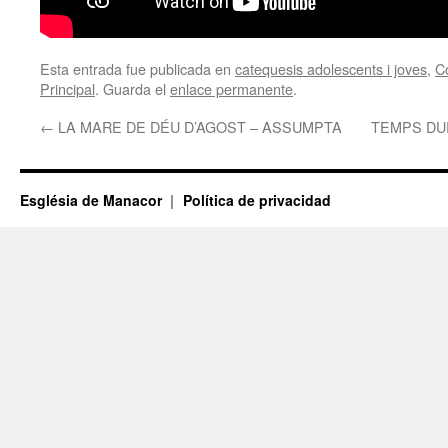
Esta entrada fue publicada en
catequesis adolescents i joves
,
C
Principal
. Guarda el
enlace permanente
.
←
LA MARE DE DÉU D’AGOST – ASSUMPTA
TEMPS DUR
Església de Manacor
Política de privacidad