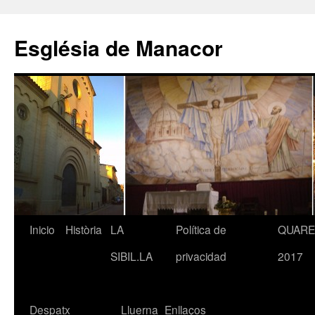
Saltar
al
Església de Manacor
contenido
Inicio
Història
LA
Política de
QUAR
SIBIL.LA
privacidad
2017
Despatx
Lluerna
Enllaços