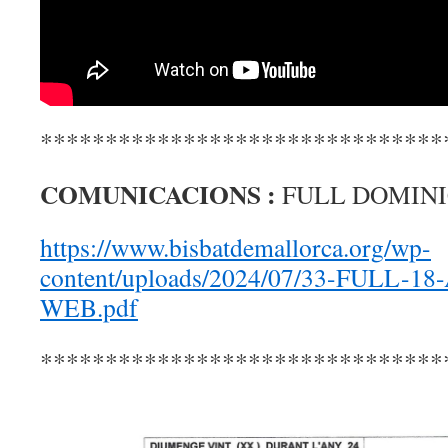
*******************************
COMUNICACIONS :
FULL DOMINIC
https://www.bisbatdemallorca.org/wp-
content/uploads/2024/07/33-FULL-1
WEB.pdf
*******************************