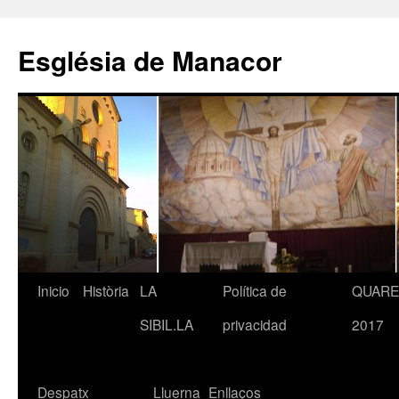
Saltar
al
Església de Manacor
contenido
Inicio
Història
LA
Política de
QUAR
SIBIL.LA
privacidad
2017
Despatx
Lluerna
Enllaços