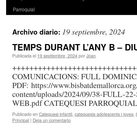
Parroquial
19 septiembre, 2024
Archivo diario:
TEMPS DURANT L’ANY B – D
Publicada el
19 septiembre, 2024
por
Joan
+++++++++++++++++++++++++++++
COMUNICACIONS: FULL DOMINICA
PDF: https://www.bisbatdemallorca.or
content/uploads/2024/09/38-FULL-
WEB.pdf CATEQUESI PARROQUIA
Publicado en
Catequesi infantil
,
catequesis adolescents i joves
,
Principal
|
Deja un comentario