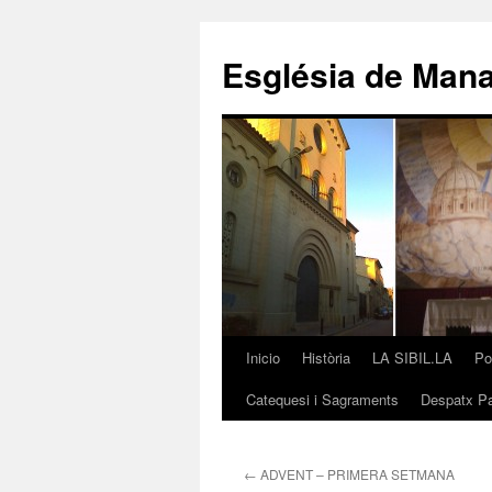
Saltar
al
Església de Man
contenido
Inicio
Història
LA SIBIL.LA
Po
Catequesi i Sagraments
Despatx Pa
←
ADVENT – PRIMERA SETMANA