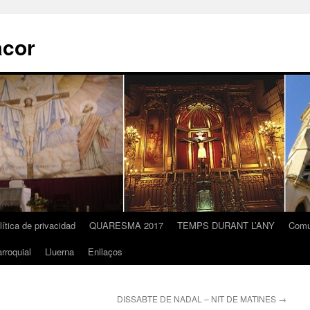
acor
lítica de privacidad
QUARESMA 2017
TEMPS DURANT L’ANY
Comu
rroquial
Lluerna
Enllaços
DISSABTE DE NADAL – NIT DE MATINES
→