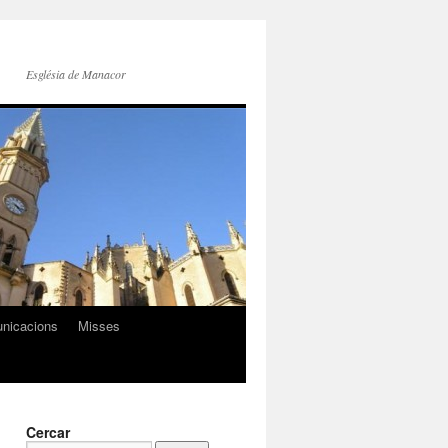
Església de Manacor
nicacions
Misses
Cercar