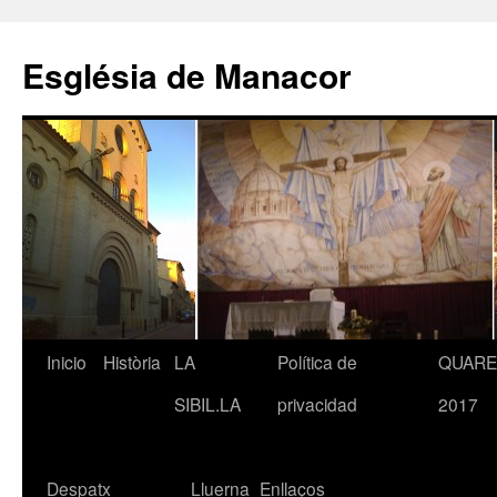
Saltar
al
Església de Manacor
contenido
Inicio
Història
LA
Política de
QUAR
SIBIL.LA
privacidad
2017
Despatx
Lluerna
Enllaços