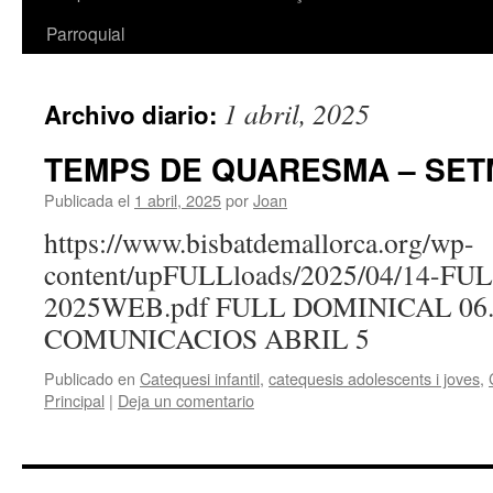
Parroquial
1 abril, 2025
Archivo diario:
TEMPS DE QUARESMA – SET
Publicada el
1 abril, 2025
por
Joan
https://www.bisbatdemallorca.org/wp-
content/upFULLloads/2025/04/14-FU
2025WEB.pdf FULL DOMINICAL 06
COMUNICACIOS ABRIL 5
Publicado en
Catequesi infantil
,
catequesis adolescents i joves
,
Principal
|
Deja un comentario