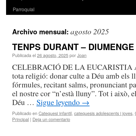
Parroquial
agosto 2025
Archivo mensual:
TENPS DURANT – DIUMENGE 
Publicada el
26 agosto, 2025
por
Joan
CELEBRACIÓ DE LA EUCARISTIA Aque
tota religió: donar culte a Déu amb els ll
fórmules, recitant salms, pronunciant pa
el nostre cor “n’està lluny”. Tot i això, 
Déu …
Sigue leyendo
→
Publicado en
Catequesi infantil
,
catequesis adolescents i joves
,
Principal
|
Deja un comentario