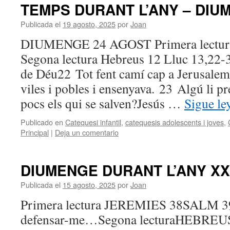
TEMPS DURANT L’ANY – DIU
Publicada el
19 agosto, 2025
por
Joan
DIUMENGE 24 AGOST Primera lecturaI
Segona lectura Hebreus 12 Lluc 13,22-3
de Déu22 Tot fent camí cap a Jerusalem,
viles i pobles i ensenyava. 23 Algú li p
pocs els qui se salven?Jesús …
Sigue l
Publicado en
Catequesi infantil
,
catequesis adolescents i joves
,
Principal
|
Deja un comentario
DIUMENGE DURANT L’ANY XX
Publicada el
15 agosto, 2025
por
Joan
Primera lectura JEREMIES 38SALM 39S
defensar-me…Segona lecturaHEBREU