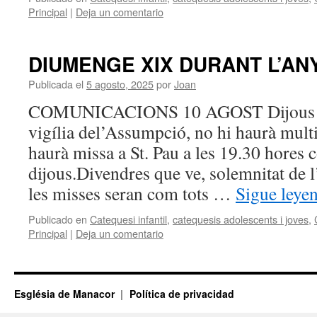
Principal
|
Deja un comentario
DIUMENGE XIX DURANT L’AN
Publicada el
5 agosto, 2025
por
Joan
COMUNICACIONS 10 AGOST Dijous que
vigília del’Assumpció, no hi haurà mult
haurà missa a St. Pau a les 19.30 hores 
dijous.Divendres que ve, solemnitat de
les misses seran com tots …
Sigue leye
Publicado en
Catequesi infantil
,
catequesis adolescents i joves
,
Principal
|
Deja un comentario
Església de Manacor
Política de privacidad