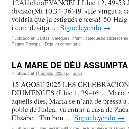
12Al.leluiaEVANGELI Lluc 12, 49-53 J
divisió(Mt 10,34-36)49 »He vingut a cala
voldria que ja estigués encesa! 50 Haig
i com desitjo …
Sigue leyendo
→
Publicado en
Cáritas
,
Catequesi infantil
,
catequesis adolescents 
Pagina Principal
|
Deja un comentario
LA MARE DE DÉU ASSUMPTA
Publicada el
11 agosto, 2025
por
Joan
15 AGOST 2025 LES CELEBRACIO
DIUMENGES (Lluc 1, 39-46… Maria vis
aquells dies, Maria se n’anà de pressa a
poble de Judea, va entrar a casa de Zaca
Elisabet. Tan bon …
Sigue leyendo
→
Publicado en
Catequesi infantil
,
catequesis adolescents i joves
,