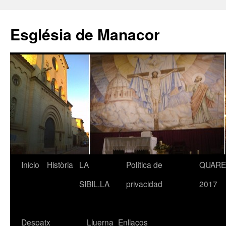
Saltar
al
Església de Manacor
contenido
Inicio
Història
LA
Política de
QUAR
SIBIL.LA
privacidad
2017
Despatx
Lluerna
Enllaços