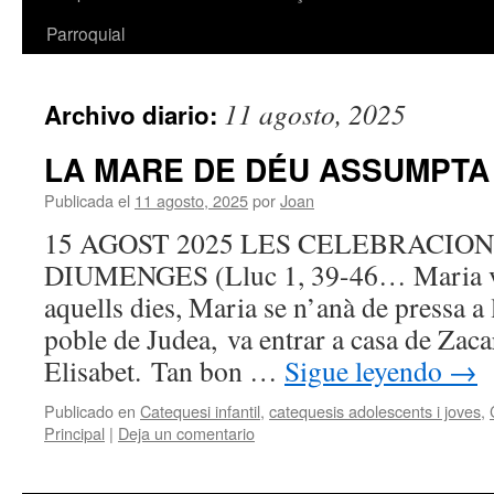
Parroquial
11 agosto, 2025
Archivo diario:
LA MARE DE DÉU ASSUMPTA
Publicada el
11 agosto, 2025
por
Joan
15 AGOST 2025 LES CELEBRACIO
DIUMENGES (Lluc 1, 39-46… Maria vis
aquells dies, Maria se n’anà de pressa a
poble de Judea, va entrar a casa de Zaca
Elisabet. Tan bon …
Sigue leyendo
→
Publicado en
Catequesi infantil
,
catequesis adolescents i joves
,
Principal
|
Deja un comentario