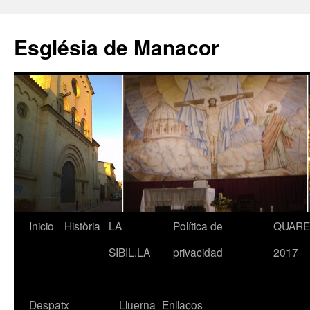
Saltar
al
Església de Manacor
contenido
Inicio
Història
LA
Política de
QUAR
SIBIL.LA
privacidad
2017
Despatx
Lluerna
Enllaços