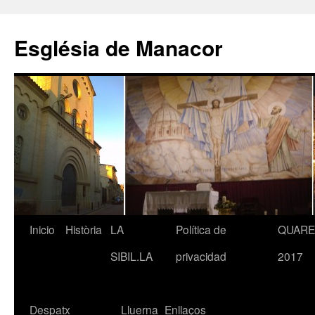
Saltar
al
Església de Manacor
contenido
Inicio
Història
LA
Política de
QUAR
SIBIL.LA
privacidad
2017
Despatx
Lluerna
Enllaços