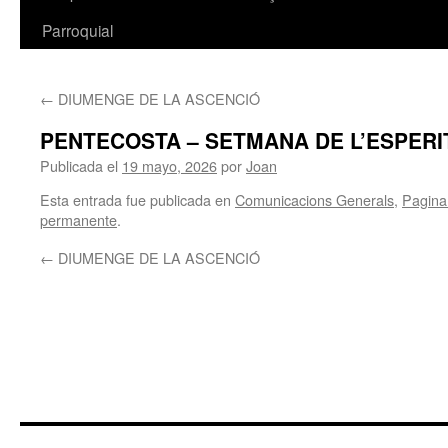
Parroquial
←
DIUMENGE DE LA ASCENCIÓ
PENTECOSTA – SETMANA DE L’ESPERI
Publicada el
19 mayo, 2026
por
Joan
Esta entrada fue publicada en
Comunicacions Generals
,
Pagina 
permanente
.
←
DIUMENGE DE LA ASCENCIÓ