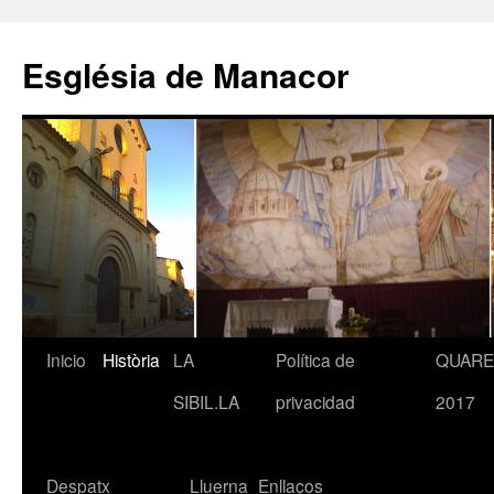
Saltar
al
Església de Manacor
contenido
Inicio
Història
LA
Política de
QUAR
SIBIL.LA
privacidad
2017
Despatx
Lluerna
Enllaços