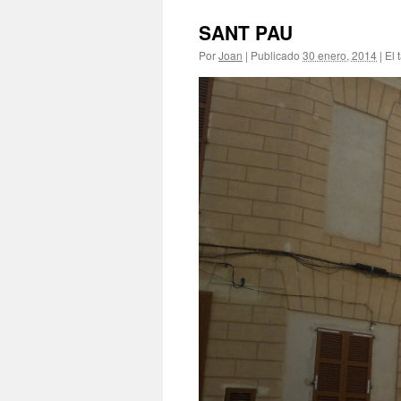
SANT PAU
Por
Joan
|
Publicado
30 enero, 2014
|
El 