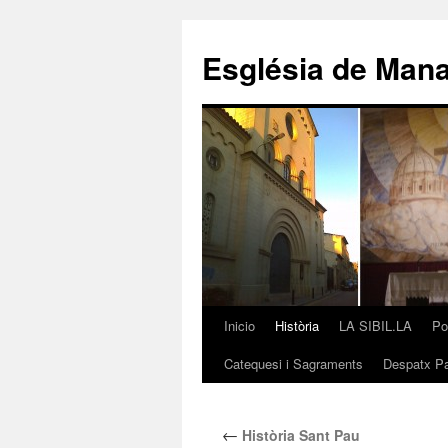
Saltar
al
Església de Man
contenido
Inicio
Història
LA SIBIL.LA
Po
Catequesi i Sagraments
Despatx Pa
←
Història Sant Pau