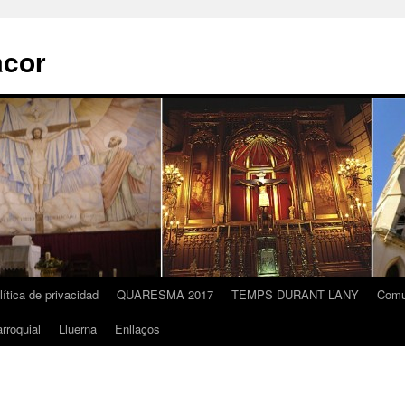
acor
lítica de privacidad
QUARESMA 2017
TEMPS DURANT L’ANY
Comu
rroquial
Lluerna
Enllaços