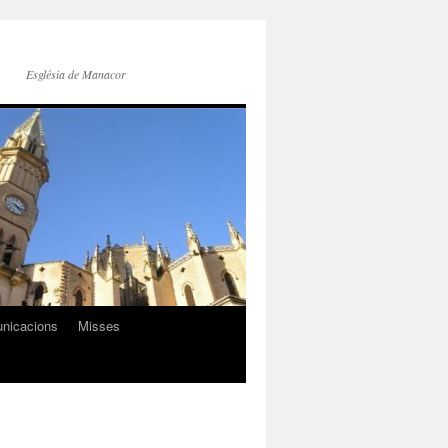
Església de Manacor
nicacions
Misses