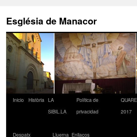
Saltar
al
Església de Manacor
contenido
Inicio
Història
LA
Política de
QUAR
SIBIL.LA
privacidad
2017
Despatx
Lluerna
Enllaços