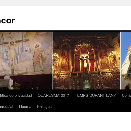
acor
lítica de privacidad
QUARESMA 2017
TEMPS DURANT L’ANY
Comu
rroquial
Lluerna
Enllaços