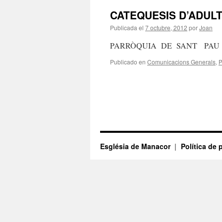
CATEQUESIS D’ADUL
Publicada el
7 octubre, 2012
por
Joan
PARRÒQUIA DE SANT PAU
Publicado en
Comunicacions Generals
,
P
Església de Manacor
Política de 