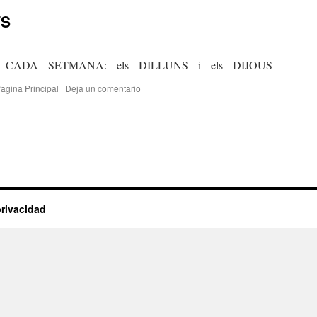
TS
 CADA SETMANA: els DILLUNS i els DIJOUS
agina Principal
|
Deja un comentario
privacidad