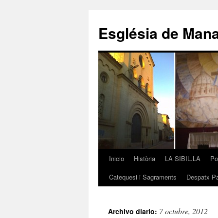
Saltar
al
Església de Man
contenido
Inicio
Història
LA SIBIL.LA
Po
Catequesi i Sagraments
Despatx Pa
7 octubre, 2012
Archivo diario: