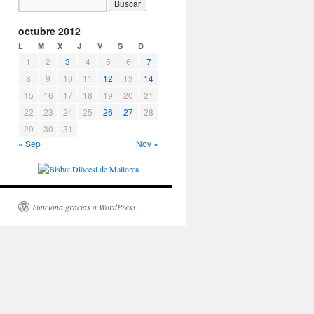
octubre 2012
L
M
X
J
V
S
D
1
2
3
4
5
6
7
8
9
10
11
12
13
14
15
16
17
18
19
20
21
22
23
24
25
26
27
28
29
30
31
« Sep
Nov »
Funciona gracias a WordPress.