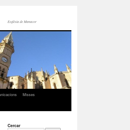
Església de Manacor
nicacions
Misses
Cercar