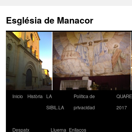
Saltar
al
Església de Manacor
contenido
Inicio
Història
LA
Política de
QUAR
SIBIL.LA
privacidad
2017
Despatx
Lluerna
Enllaços