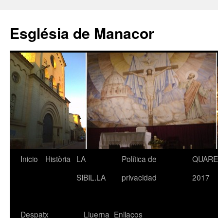
Saltar
al
Església de Manacor
contenido
Inicio
Història
LA
Política de
QUAR
SIBIL.LA
privacidad
2017
Despatx
Lluerna
Enllaços