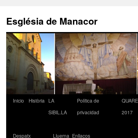
Saltar
al
Església de Manacor
contenido
Inicio
Història
LA
Política de
QUAR
SIBIL.LA
privacidad
2017
Despatx
Lluerna
Enllaços