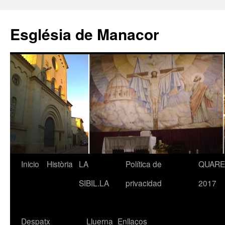
Saltar
al
Església de Manacor
contenido
Inicio
Història
LA
Política de
QUAR
SIBIL.LA
privacidad
2017
Despatx
Lluerna
Enllaços