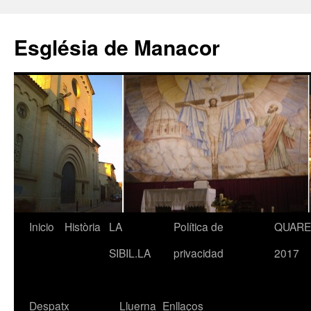
Saltar
al
Església de Manacor
contenido
Inicio
Història
LA
Política de
QUAR
SIBIL.LA
privacidad
2017
Despatx
Lluerna
Enllaços