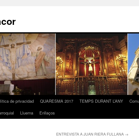
acor
lítica de privacidad
QUARESMA 2017
TEMPS DURANT L’ANY
Comu
rroquial
Lluerna
Enllaços
ENTREVISTA A JUAN RIERA FULLANA
→