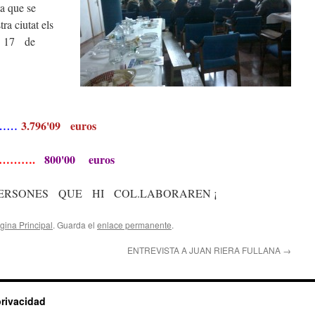
a que se
tra ciutat els
6 I 17 de
3.796'09 euros
R……
…………….
800'00 euros
ERSONES QUE HI COL.LABORAREN ¡
gina Principal
. Guarda el
enlace permanente
.
ENTREVISTA A JUAN RIERA FULLANA
→
privacidad