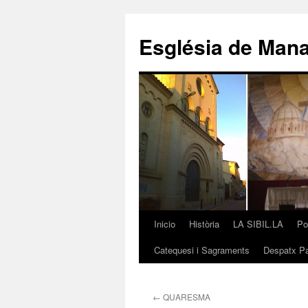
Saltar
al
Església de Man
contenido
Inicio
Història
LA SIBIL.LA
Po
Catequesi i Sagraments
Despatx Pa
←
QUARESMA