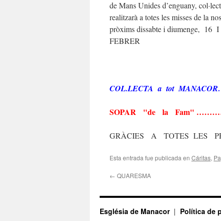
de Mans Unides d’enguany, col·lect
realitzarà a totes les misses de la nos
pròxims dissabte i diumenge, 1
FEBRER
COL.LECTA a tot MANACO
SOPAR "de la Fam" …
GRÀCIES A TOTES LES P
Esta entrada fue publicada en
Cáritas
,
Pa
←
QUARESMA
Església de Manacor
Política de 