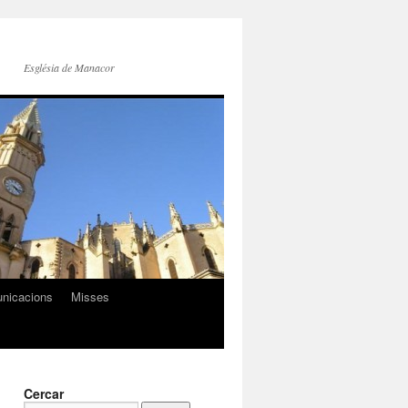
Església de Manacor
nicacions
Misses
Cercar