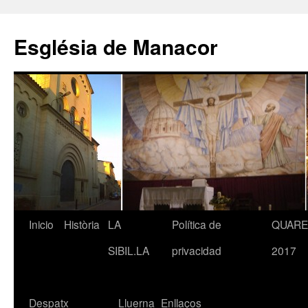
Saltar
al
Església de Manacor
contenido
Inicio
Història
LA
Política de
QUAR
SIBIL.LA
privacidad
2017
Despatx
Lluerna
Enllaços