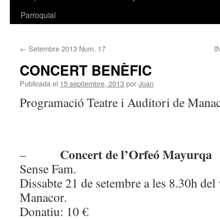
Parroquial
←
Setembre 2013 Num. 17
I
CONCERT BENÈFIC
Publicada el
15 septiembre, 2013
por
Joan
Programació Teatre i Auditori de Mana
Concert de l’Orfeó Mayurqa
–
a
Sense Fam.
Dissabte 21 de setembre a les 8.30h del 
Manacor.
Donatiu: 10 €