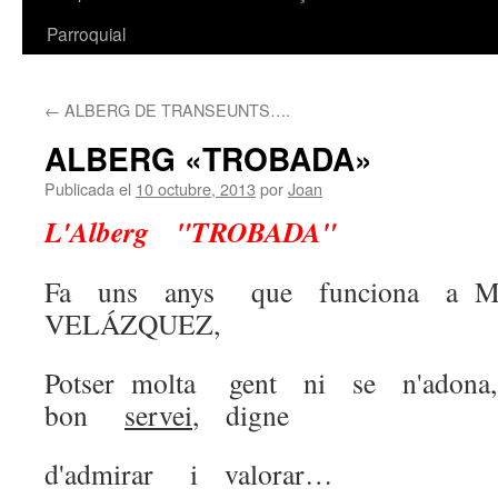
Parroquial
←
ALBERG DE TRANSEUNTS….
ALBERG «TROBADA»
Publicada el
10 octubre, 2013
por
Joan
L'Alberg "TROBADA"
Fa uns anys que funciona a Ma
VELÁZQUEZ,
Potser molta gent ni se n'ad
bon
servei
, digne
d'admirar i valorar…