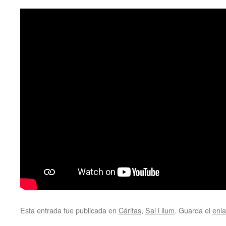
Esta entrada fue publicada en
Cáritas
,
Sal i llum
. Guarda el
enl