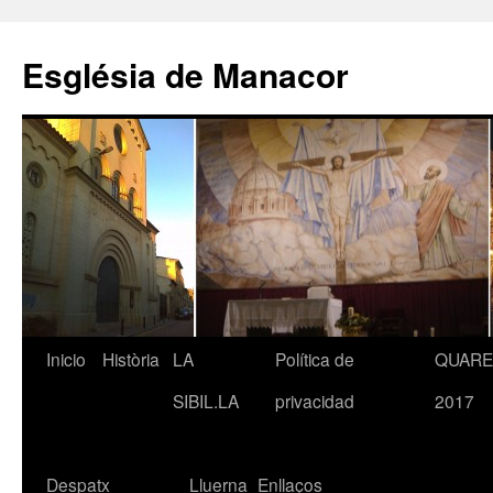
Saltar
al
Església de Manacor
contenido
Inicio
Història
LA
Política de
QUAR
SIBIL.LA
privacidad
2017
Despatx
Lluerna
Enllaços