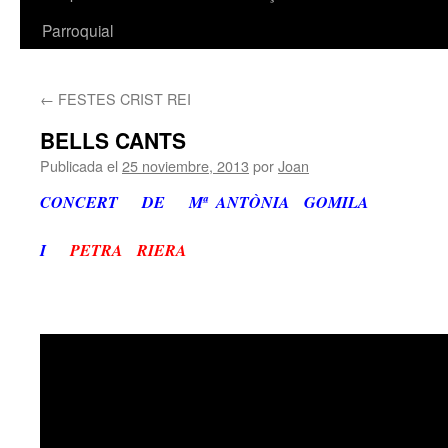
Parroquial
←
FESTES CRIST REI
BELLS CANTS
Publicada el
25 noviembre, 2013
por
Joan
CONCERT DE Mª ANTÒNIA GOMILA
I
PETRA RIERA