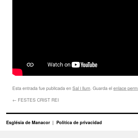
Esta entrada fue publicada en
Sal i llum
. Guarda el
enlace perm
←
FESTES CRIST REI
Església de Manacor
Política de privacidad