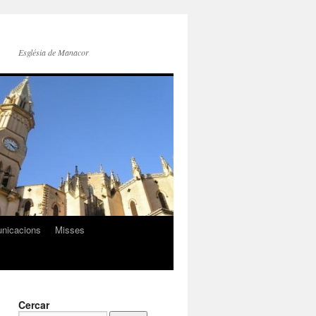
Església de Manacor
nicacions
Misses
Cercar