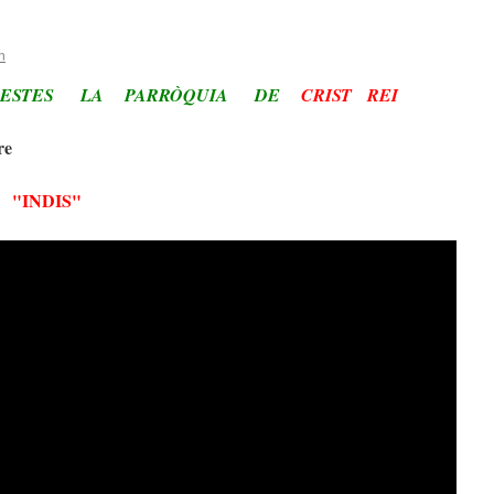
n
FESTES LA PARRÒQUIA DE
CRIST REI
re
"INDIS"