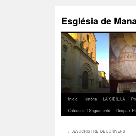
Saltar
al
Església de Man
contenido
Inicio
Història
LA SIBIL.LA
Po
Catequesi i Sagraments
Despatx Pa
←
JESUCRIST REI DE L’UNIVERS