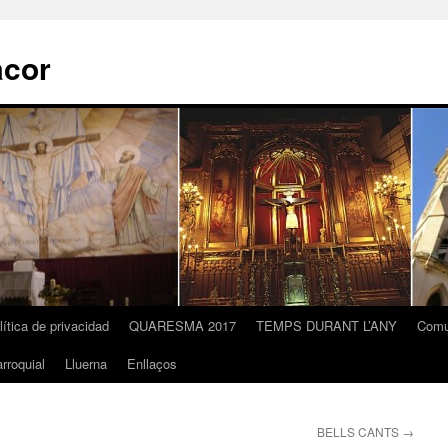
acor
lítica de privacidad
QUARESMA 2017
TEMPS DURANT L’ANY
Comu
rroquial
Lluerna
Enllaços
BELLS CANTS
→