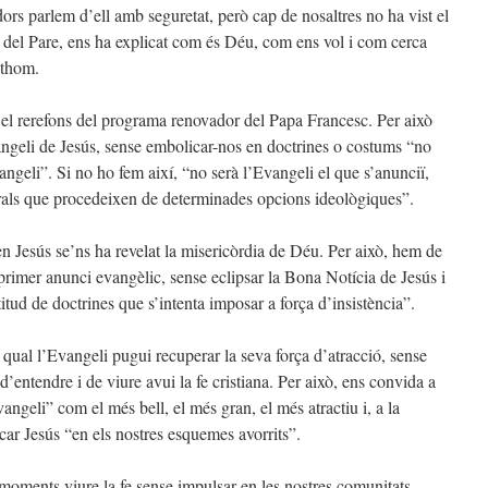
adors parlem d’ell amb seguretat, però cap de nosaltres no ha vist el
c del Pare, ens ha explicat com és Déu, com ens vol i com cerca
othom.
el rerefons del programa renovador del Papa Francesc. Per això
angeli de Jesús, sense embolicar-nos en doctrines o costums “no
angeli”. Si no ho fem així, “no serà l’Evangeli el que s’anunciï,
rals que procedeixen de determinades opcions ideològiques”.
n Jesús se’ns ha revelat la misericòrdia de Déu. Per això, hem de
 primer anunci evangèlic, sense eclipsar la Bona Notícia de Jesús i
tud de doctrines que s’intenta imposar a força d’insistència”.
qual l’Evangeli pugui recuperar la seva força d’atracció, sense
’entendre i de viure avui la fe cristiana. Per això, ens convida a
vangeli” com el més bell, el més gran, el més atractiu i, a la
car Jesús “en els nostres esquemes avorrits”.
oments viure la fe sense impulsar en les nostres comunitats