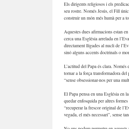
Els dirigents religiosos i els predic
seu rostre. Només Jesús, el Fill úni
construir un món més humà per a t
Aquestes dues afirmacions estan en 
cerca una Església arrelada en l’Ev
directament lligades al nucli de l’Ev
sinó alguns accents doctrinals o mo
L’actitud del Papa és clara. Només e
tornar a la força transformadora del
“sense obsessionar-nos per una multi
El Papa pensa en una Església en la 
quedar enfosquida per altres formes d
“recuperar la frescor original de l’E
vegada, el més necessari”, sense tan
No ens podem permetre en aquests m