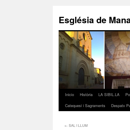
Saltar
al
Església de Man
contenido
Inicio
Història
LA SIBIL.LA
Po
Catequesi i Sagraments
Despatx Pa
←
SAL I LLUM