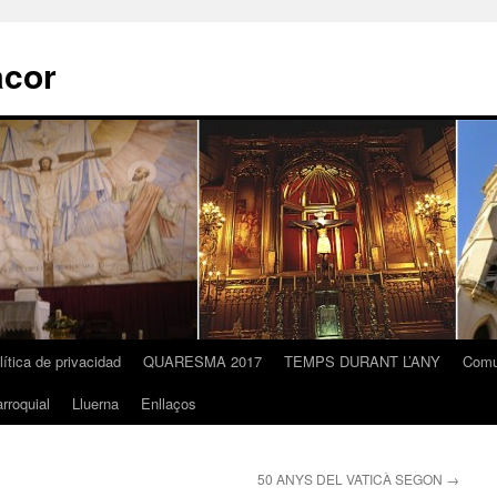
acor
lítica de privacidad
QUARESMA 2017
TEMPS DURANT L’ANY
Comu
rroquial
Lluerna
Enllaços
50 ANYS DEL VATICÀ SEGON
→