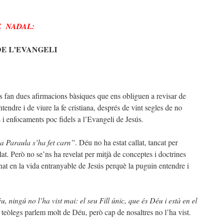
 NADAL:
E L’EVANGELI
es fan dues afirmacions bàsiques que ens obliguen a revisar de
endre i de viure la fe cristiana, després de vint segles de no
i enfocaments poc fidels a l’Evangeli de Jesús.
a Paraula s’ha fet carn”
. Déu no ha estat callat, tancat per
at. Però no se’ns ha revelat per mitjà de conceptes i doctrines
nat en la vida entranyable de Jesús perquè la puguin entendre i
, ningú no l’ha vist mai: el seu Fill únic, que és Déu i està en el
s teòlegs parlem molt de Déu, però cap de nosaltres no l’ha vist.