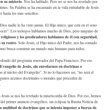
n su misterio
. Nos ha hablado. Pero no se nos ha revelado por
imes. Su Palabra se ha encarnado en la vida entrañable de Jesús
r hasta los más sencillos.
ios nadie lo ha visto jamás. El Hijo único, que está en el seno
onocer”. Los teólogos hablamos mucho de Dios, pero ninguno de
 religiosos y los predicadores hablamos de él con seguridad,
 su rostro
. Solo Jesús, el Hijo único del Padre, nos ha contado
ómo busca construir un mundo más humano para todos.
rasfondo del programa renovador del Papa Francisco. Por eso
 Evangelio de Jesús, sin enredarnos en doctrinas o
s al núcleo del Evangelio”. Si no lo hacemos así, “no será el
lgunos acentos doctrinales o morales que proceden de
.
n Jesús se nos ha revelado la misericordia de Dios. Por eso, hemos
 del primer anuncio evangélico, sin eclipsar la Buena Noticia de
a multitud de doctrinas que se intenta imponer a fuerza de