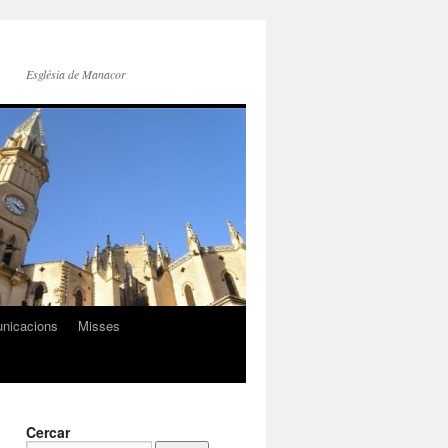
Església de Manacor
nicacions
Misses
Cercar