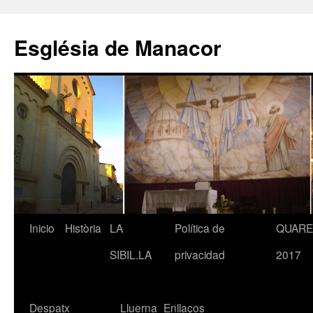
Saltar
al
Església de Manacor
contenido
Inicio
Història
LA
Política de
QUAR
SIBIL.LA
privacidad
2017
Despatx
Lluerna
Enllaços