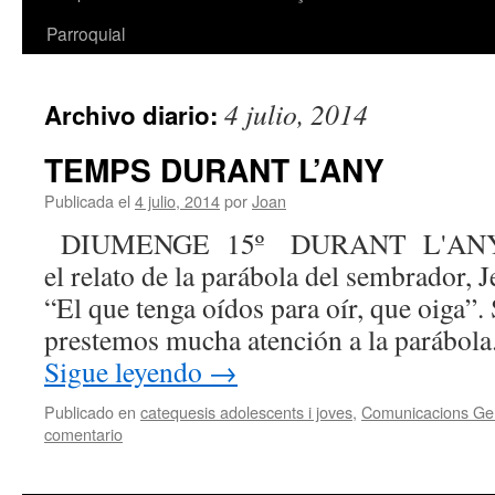
Parroquial
4 julio, 2014
Archivo diario:
TEMPS DURANT L’ANY
Publicada el
4 julio, 2014
por
Joan
DIUMENGE 15º DURANT L'ANY; Se
el relato de la parábola del sembrador, 
“El que tenga oídos para oír, que oiga”.
prestemos mucha atención a la parábola
Sigue leyendo
→
Publicado en
catequesis adolescents i joves
,
Comunicacions Ge
comentario