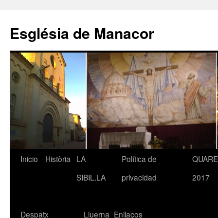
Saltar
al
Església de Manacor
contenido
Inicio
Història
LA
Política de
QUAR
SIBIL.LA
privacidad
2017
Despatx
Lluerna
Enllaços