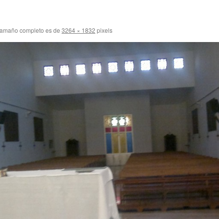
tamaño completo es de
3264 × 1832
pixels