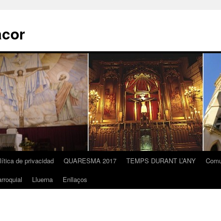
acor
lítica de privacidad
QUARESMA 2017
TEMPS DURANT L’ANY
Comu
rroquial
Lluerna
Enllaços