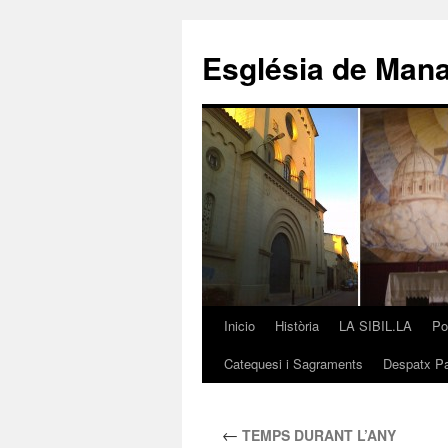
Saltar
al
Església de Man
contenido
Inicio
Història
LA SIBIL.LA
Po
Catequesi i Sagraments
Despatx Pa
←
TEMPS DURANT L’ANY