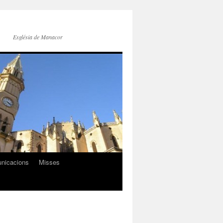
Església de Manacor
nicacions
Misses