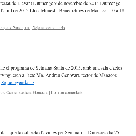
at de Llevant Diumenge 9 de novembre de 2014 Diumenge
’abril de 2015 Lloc: Monestir Benedictines de Manacor. 10 a 18
espatx Parroquial
|
Deja un comentario
blic el programa de Setmana Santa de 2015, amb una sala d'actes
tervingueren a l'acte Mn. Andreu Genovart, rector de Manacor,
…
Sigue leyendo
→
ves
,
Comunicacions Generals
|
Deja un comentario
ue la col·lecta d’avui és pel Seminari. – Dimecres dia 25