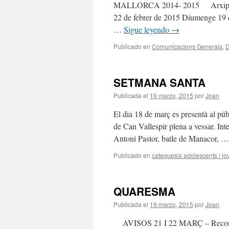
MALLORCA 2014- 2015 Arxiprest
22 de febrer de 2015 Diumenge 19 d
…
Sigue leyendo
→
Publicado en
Comunicacions Generals
,
D
SETMANA SANTA
Publicada el
19 marzo, 2015
por
Joan
El dia 18 de març es presentà al pú
de Can Vallespir plena a vessar. In
Antoni Pastor, batle de Manacor, 
Publicado en
catequesis adolescents i jo
QUARESMA
Publicada el
19 marzo, 2015
por
Joan
AVISOS 21 I 22 MARÇ – Recordar q