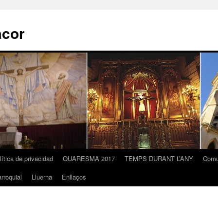
acor
lítica de privacidad
QUARESMA 2017
TEMPS DURANT L’ANY
Comu
rroquial
Lluerna
Enllaços