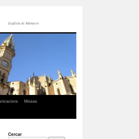
Església de Manacor
nicacions
Misses
Cercar