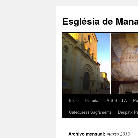
Saltar
al
Església de Man
contenido
Inicio
Història
LA SIBIL.LA
Po
Catequesi i Sagraments
Despatx Pa
marzo 2015
Archivo mensual: