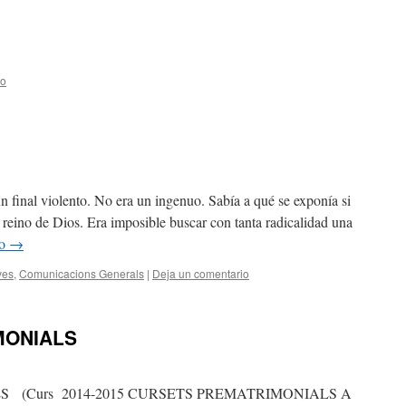
io
n final violento. No era un ingenuo. Sabía a qué se exponía si
l reino de Dios. Era imposible buscar con tanta radicalidad una
do
→
ves
,
Comunicacions Generals
|
Deja un comentario
MONIALS
 (Curs 2014-2015 CURSETS PREMATRIMONIALS A