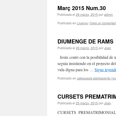
Març 2015 Num.30
Publicada el
29 marzo, 2015
por
admin
Publicado en
Lluerna
|
Deja un comentar
DIUMENGE DE RAMS
Publicada el
26 marzo, 2015
por
Joan
Jesús contó con la posibilidad de u
seguía insistiendo en el proyecto de
vida digna para los …
Sigue leyen
Publicado en
catequesis adolescents i jo
CURSETS PREMATRI
Publicada el
25 marzo, 2015
por
Joan
CURSETS PREMATRIMONIALS