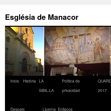
Saltar
al
Església de Manacor
contenido
Inicio
Història
LA
Política de
QUAR
SIBIL.LA
privacidad
2017
Despatx
Lluerna
Enllaços