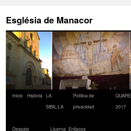
Saltar
al
Església de Manacor
contenido
Inicio
Història
LA
Política de
QUAR
SIBIL.LA
privacidad
2017
Despatx
Lluerna
Enllaços