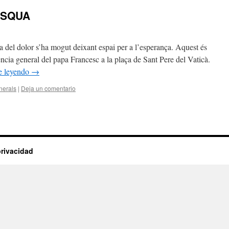
ASQUA
olor s’ha mogut deixant espai per a l’esperança. Aquest és
ncia general del papa Francesc a la plaça de Sant Pere del Vaticà.
e leyendo
→
nerals
|
Deja un comentario
privacidad