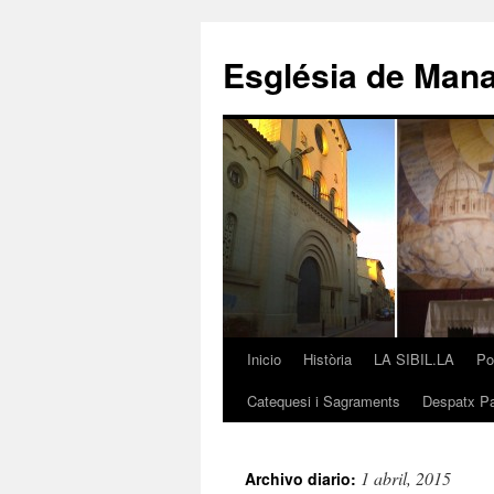
Saltar
al
Església de Man
contenido
Inicio
Història
LA SIBIL.LA
Po
Catequesi i Sagraments
Despatx Pa
1 abril, 2015
Archivo diario: