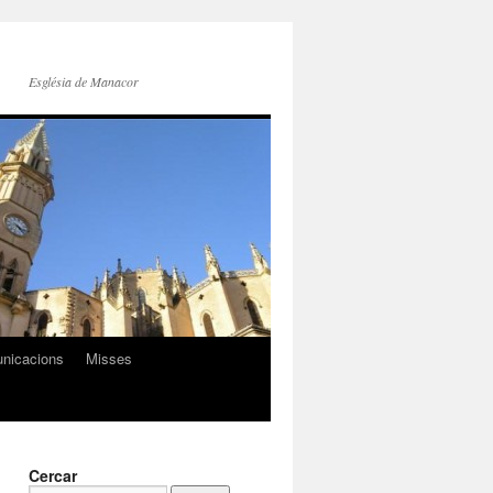
Església de Manacor
nicacions
Misses
Cercar