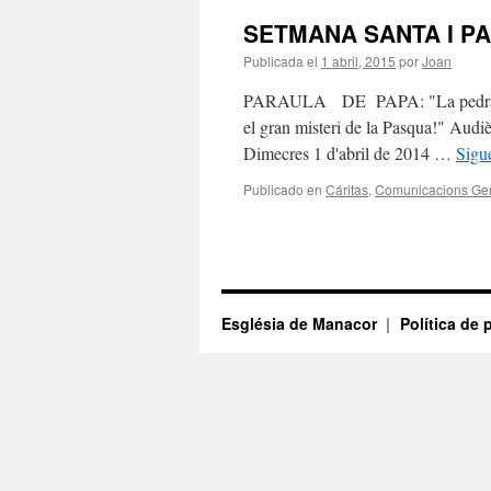
SETMANA SANTA I P
Publicada el
1 abril, 2015
por
Joan
PARAULA DE PAPA: "La pedra del d
el gran misteri de la Pasqua!" Audiè
Dimecres 1 d'abril de 2014 …
Sigu
Publicado en
Cáritas
,
Comunicacions Ge
Església de Manacor
Política de 