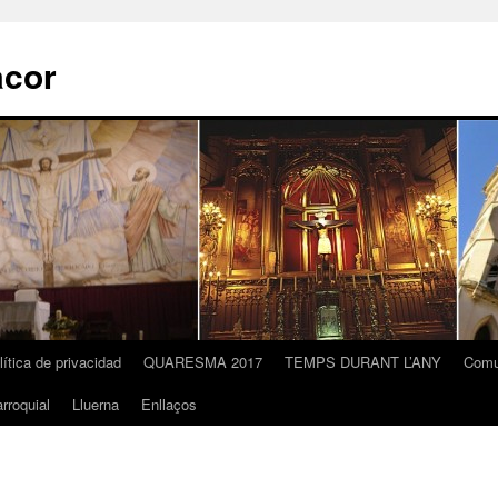
acor
lítica de privacidad
QUARESMA 2017
TEMPS DURANT L’ANY
Comu
rroquial
Lluerna
Enllaços