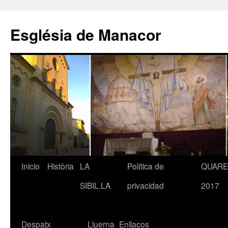
Saltar
al
Església de Manacor
contenido
Inicio
Història
LA
Política de
QUAR
SIBIL.LA
privacidad
2017
Despatx
Lluerna
Enllaços