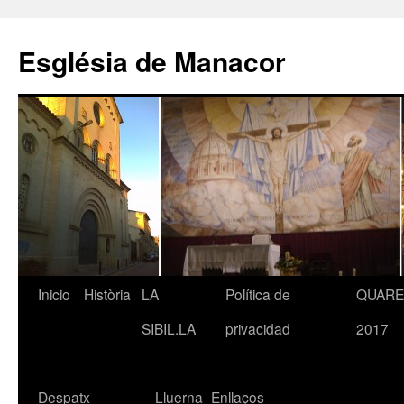
Saltar
al
Església de Manacor
contenido
Inicio
Història
LA
Política de
QUAR
SIBIL.LA
privacidad
2017
Despatx
Lluerna
Enllaços