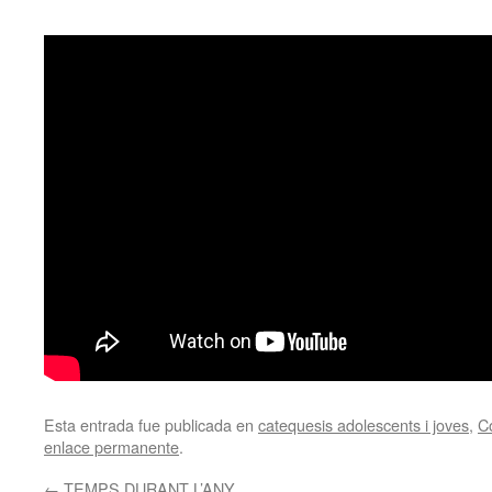
Esta entrada fue publicada en
catequesis adolescents i joves
,
C
enlace permanente
.
←
TEMPS DURANT L’ANY