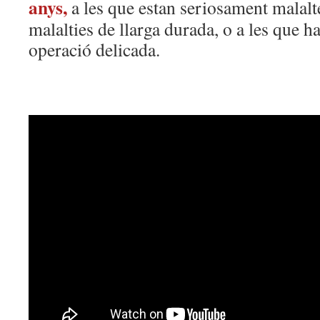
anys,
a les que estan seriosament malalte
malalties de llarga durada, o a les que h
operació delicada.