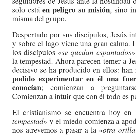
seguidores de Jesús ante la hostilida
en peligro su misión
solo está
, sino i
misma del grupo.
Despertado por sus discípulos, Jesús int
y sobre el lago viene una gran calma. 
los discípulos «
se quedan espantados
»
la tempestad. Ahora parecen temer a Je
decisivo se ha producido en ellos: han
podido experimentar en él una fue
conocían
; comienzan a preguntars
Comienzan a intuir que con él todo es p
El cristianismo se encuentra hoy en
tempestad
» y el miedo comienza a apod
nos atrevemos a pasar a la «
otra orilla