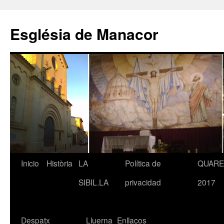
Saltar
al
Església de Manacor
contenido
Inicio
Història
LA
Política de
QUAR
SIBIL.LA
privacidad
2017
Despatx
Lluerna
Enllaços