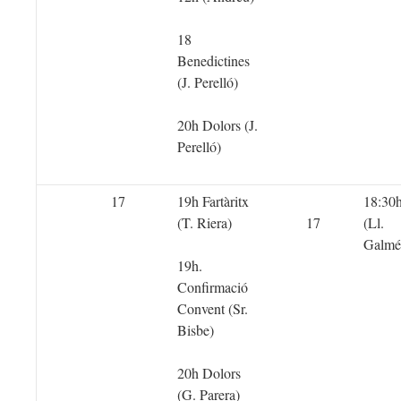
18
Benedictines
(J. Perelló)
20h Dolors (J.
Perelló)
17
19h Fartàritx
18:30h
(T. Riera)
17
(Ll.
Galmé
19h.
Confirmació
Convent (Sr.
Bisbe)
20h Dolors
(G. Parera)