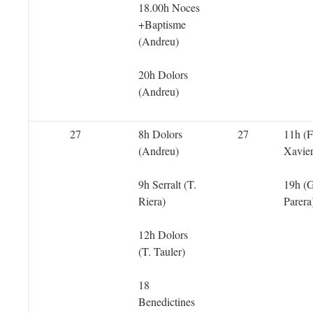
18.00h Noces
+Baptisme
(Andreu)
20h Dolors
(Andreu)
27
8h Dolors
27
11h (F
(Andreu)
Xavier
9h Serralt (T.
19h (G
Riera)
Parera
12h Dolors
(T. Tauler)
18
Benedictines