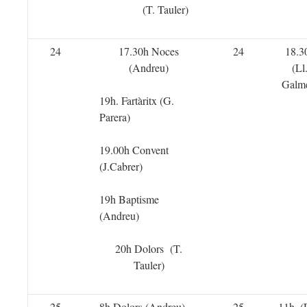
(T. Tauler)
24
17.30h Noces
24
18.3
(Andreu)
(Ll
Galm
19h. Fartàritx (G.
Parera)
19.00h Convent
(J.Cabrer)
19h Baptisme
(Andreu)
20h Dolors (T.
Tauler)
25
8h Dolors (Andreu)
25
11h. (