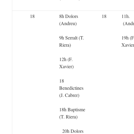
18
8h Dolors
18
11h.
(Andreu)
(Andr
9h Serralt (T.
19h (F
Riera)
Xavier
12h (F.
Xavier)
18
Benedictines
(J. Cabrer)
18h Baptisme
(T. Riera)
20h Dolors