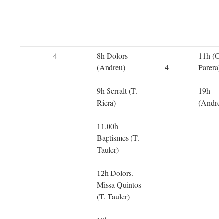
4
8h Dolors
11h (G
(Andreu)
4
Parera
9h Serralt (T.
19h
Riera)
(Andr
11.00h
Baptismes (T.
Tauler)
12h Dolors.
Missa Quintos
(T. Tauler)