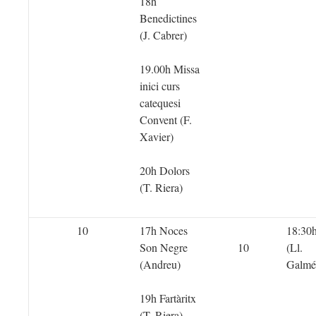
18h
Benedictines
(J. Cabrer)
19.00h Missa
inici curs
catequesi
Convent (F.
Xavier)
20h Dolors
(T. Riera)
10
17h Noces
18:30h
Son Negre
10
(Ll.
(Andreu)
Galmé
19h Fartàritx
(T. Riera)