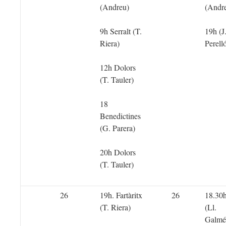
(Andreu)
(Andr
9h Serralt (T.
19h (J
Riera)
Perell
12h Dolors
(T. Tauler)
18
Benedictines
(G. Parera)
20h Dolors
(T. Tauler)
26
19h. Fartàritx
26
18.30
(T. Riera)
(Ll.
Galmé