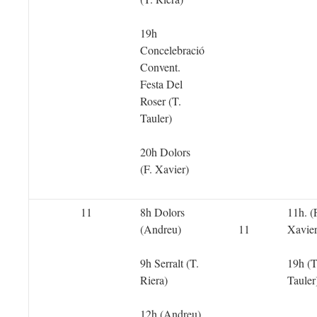
19h
Concelebració
Convent.
Festa Del
Roser (T.
Tauler)
20h Dolors
(F. Xavier)
11
8h Dolors
11h. (
(Andreu)
11
Xavier
9h Serralt (T.
19h (T
Riera)
Tauler
12h (Andreu)