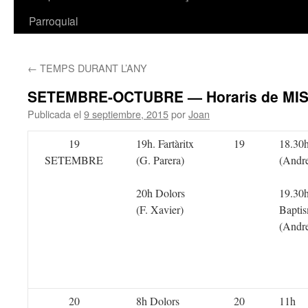
Parroquial
←
TEMPS DURANT L’ANY
SETEMBRE-OCTUBRE — Horaris de MI
Publicada el
9 septiembre, 2015
por
Joan
19
19h. Fartàritx
19
18.30
SETEMBRE
(G. Parera)
(Andr
20h Dolors
19.30
(F. Xavier)
Bapti
(Andr
20
8h Dolors
20
11h