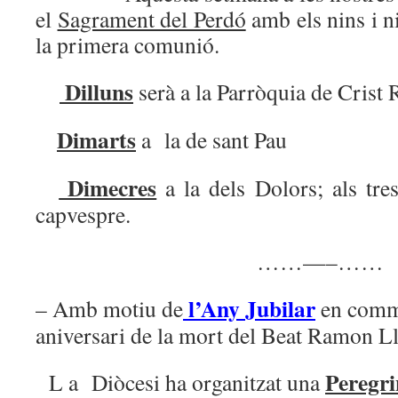
el
Sagrament del Perdó
amb els nins i n
la primera comunió.
Dilluns
serà a la Parròquia de Crist 
Dimarts
a la de sant Pau
Dimecres
a la dels Dolors; als tre
capvespre.
……—–……
l’Any Jubilar
– Amb motiu de
en comm
aniversari de la mort del Beat Ramon 
Peregri
L a Diòcesi ha organitzat una