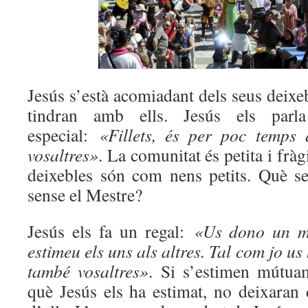
Jesús s’està acomiadant dels seus deixeb
tindran amb ells. Jesús els par
especial:
«Fillets, és per poc temps
vosaltres»
. La comunitat és petita i fràg
deixebles són com nens petits. Què se
sense el Mestre?
Jesús els fa un regal:
«Us dono un m
estimeu els uns als altres. Tal com jo us
també vosaltres»
. Si s’estimen mútu
què Jesús els ha estimat, no deixaran 