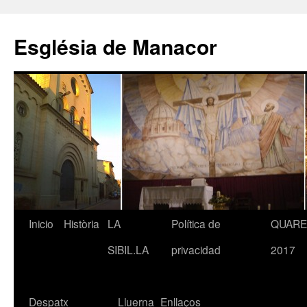
Saltar
al
Església de Manacor
contenido
Inicio
Història
LA
Política de
QUAR
SIBIL.LA
privacidad
2017
Despatx
Lluerna
Enllaços