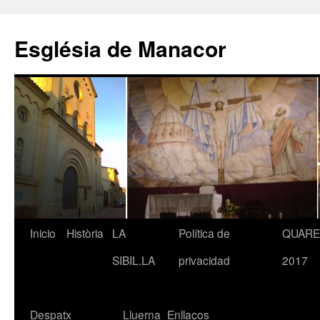
Saltar
al
Església de Manacor
contenido
Inicio
Història
LA
Política de
QUAR
SIBIL.LA
privacidad
2017
Despatx
Lluerna
Enllaços