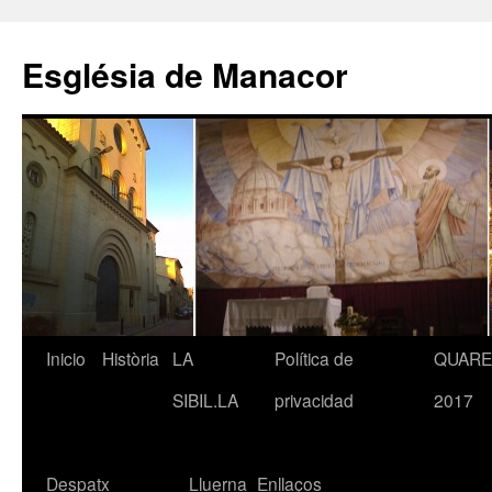
Saltar
al
Església de Manacor
contenido
Inicio
Història
LA
Política de
QUAR
SIBIL.LA
privacidad
2017
Despatx
Lluerna
Enllaços