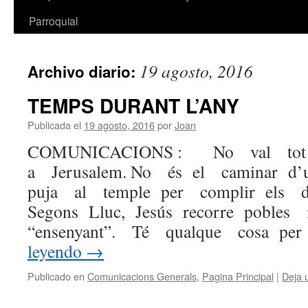
Parroquial
19 agosto, 2016
Archivo diario:
TEMPS DURANT L’ANY
Publicada el
19 agosto, 2016
por
Joan
COMUNICACIONS : No val tot… 
a Jerusalem. No és el caminar d
puja al temple per complir els de
Segons Lluc, Jesús recorre pobles
“ensenyant”. Té qualque cosa pe
leyendo
→
Publicado en
Comunicacions Generals
,
Pagina Principal
|
Deja 