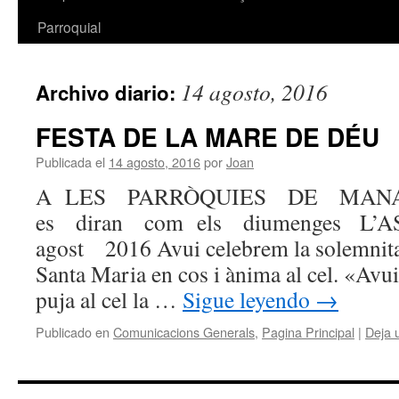
Parroquial
14 agosto, 2016
Archivo diario:
FESTA DE LA MARE DE DÉU
Publicada el
14 agosto, 2016
por
Joan
A LES PARRÒQUIES DE MANA
es diran com els diumenges L
agost 2016 Avui celebrem la solemnita
Santa Maria en cos i ànima al cel. «Av
puja al cel la …
Sigue leyendo
→
Publicado en
Comunicacions Generals
,
Pagina Principal
|
Deja 