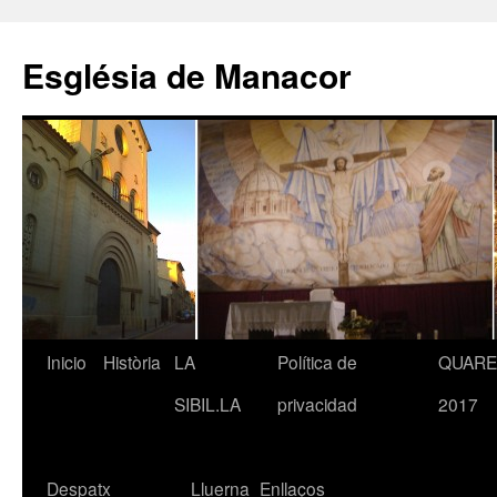
Saltar
al
Església de Manacor
contenido
Inicio
Història
LA
Política de
QUAR
SIBIL.LA
privacidad
2017
Despatx
Lluerna
Enllaços