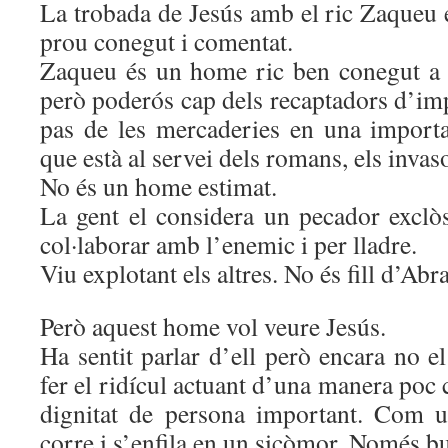
La trobada de Jesús amb el ric Zaqueu 
prou conegut i comentat.
Zaqueu és un home ric ben conegut a Je
però poderós cap dels recaptadors d’im
pas de les mercaderies en una importa
que està al servei dels romans, els invas
No és un home estimat.
La gent el considera un pecador exclòs
col·laborar amb l’enemic i per lladre.
Viu explotant els altres. No és fill d’Ab
Però aquest home vol veure Jesús.
Ha sentit parlar d’ell però encara no e
fer el ridícul actuant d’una manera poc
dignitat de persona important. Com u
corre i s’enfila en un sicòmor. Només b