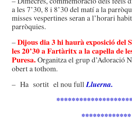
– Dimecres, commemoració dels feels di
a les 7’30, 8 i 8’30 del matí a la parròq
misses vespertines seran a l’horari habit
parròquies.
Dijous dia 3 hi haurà exposició del 
–
les 20’30 a Fartàritx a la capella de les
Puresa.
Organitza el grup
d’Adoració N
obert a tothom.
Lluerna.
– Ha sortit el nou full
*******************
*************