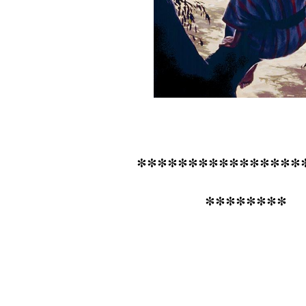
****************
********