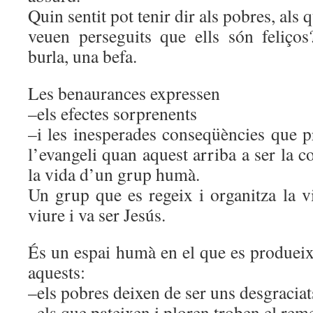
Quin sentit pot tenir dir als pobres, als 
veuen perseguits que ells són feliço
burla, una befa.
Les benaurances expressen
–els efectes sorprenents
–i les inesperades conseqüències que p
l’evangeli quan aquest arriba a ser la 
la vida d’un grup humà.
Un grup que es regeix i organitza la v
viure i va ser Jesús.
És un espai humà en el que es produeix
aquests:
–els pobres deixen de ser uns desgraciats
–els que pateixen i ploren troben el rem