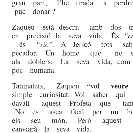
gran part, l’he tirada a perdre
puc donar ?
Zaqueu està descrit amb dos tr
en precisió la seva vida. És
“c
és
“ric”.
A Jericó tots 
pecador. Un home que no se
als doblers. La seva vida, com
poc humana.
“vol veure
Tanmateix, Zaqueu
simple curiositat. Vol saber q
davall aquest Profeta que tan
No és tasca fàcil per un hom
els seu món. Però aquest 
canviarà la seva vida.