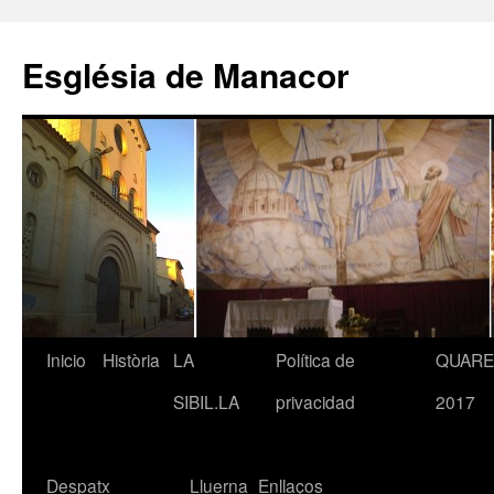
Saltar
al
Església de Manacor
contenido
Inicio
Història
LA
Política de
QUAR
SIBIL.LA
privacidad
2017
Despatx
Lluerna
Enllaços