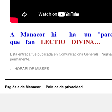
A Manacor hi ha un "pare
que fan
LECTIO DIVINA…
Esta entrada fue publicada en
Comunicacions Generals
,
Pagina 
permanente
.
←
HORARI DE MISSES
Església de Manacor
Política de privacidad