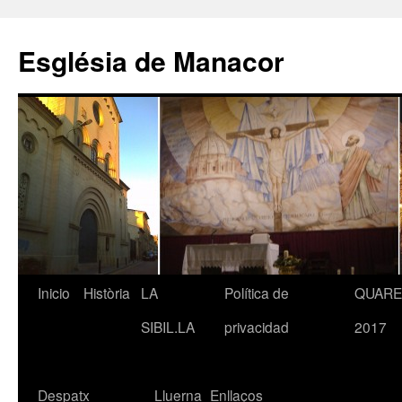
Saltar
al
Església de Manacor
contenido
Inicio
Història
LA
Política de
QUAR
SIBIL.LA
privacidad
2017
Despatx
Lluerna
Enllaços