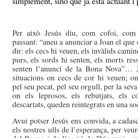
simplement, sinó que ja està actuant i 
Per això Jesús diu, com cofoi, com 
passant: “aneu a anunciar a Joan el que
dir: els cecs hi veuen, els invàlids cami
purs, els sords hi senten, els morts res
senten l’anunci de la Bona Nova”… J
situacions on cecs de cor hi veuen; on
pel seu pecat, pel seu orgull, per la seva
on els leprosos, els rebutjats, els c
descartats, queden reintegrats en una so
Avui potser Jesús ens convida, a cadasc
els nostres ulls de l’esperança, per veu