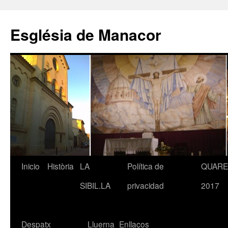
Saltar
al
Església de Manacor
contenido
Inicio
Història
LA
Política de
QUAR
SIBIL.LA
privacidad
2017
Despatx
Lluerna
Enllaços