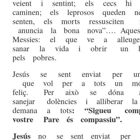
veient i sentint; els cecs hi
caminen; els leprosos queden 
senten, els morts ressusciten 
anuncia la bona nova”…. Aque
Messies: el que ve a alleuge
sanar la vida i obrir un hor
pels pobres.
Jesús se sent enviat per un P
que vol per a tots un m
feliç. Per això se dóna a
sanejar dolències i alliberar
: “Sigueu com
demana a tots
vostre Pare és compassiu”.
Jesús
no se sent enviat per 