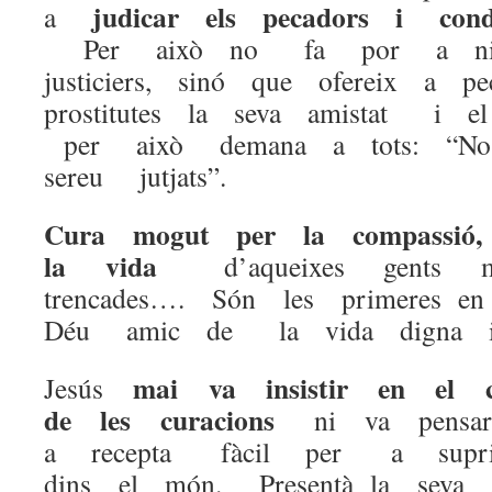
judicar els pecadors i con
a
Per això no fa por a nin
justiciers, sinó que ofereix a p
prostitutes la seva amistat i 
per això demana a tots: “No
sereu jutjats”.
Cura mogut per la compassió, 
la vida
d’aqueixes gents ma
trencades…. Són les primeres 
Déu amic de la vida digna i
mai va
insistir en el 
Jesús
de les curacions
ni va pensa
a recepta fàcil per a supri
dins el món. Presentà la seva a