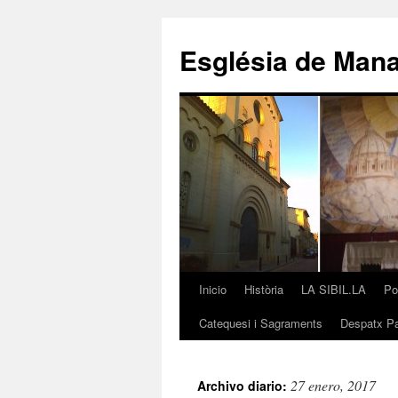
Saltar
al
Església de Man
contenido
Inicio
Història
LA SIBIL.LA
Po
Catequesi i Sagraments
Despatx Pa
27 enero, 2017
Archivo diario: