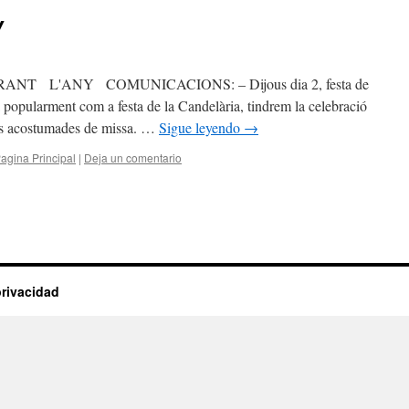
Y
ANY COMUNICACIONS: – Dijous dia 2, festa de
 popularment com a festa de la Candelària, tindrem la celebració
res acostumades de missa. …
Sigue leyendo
→
agina Principal
|
Deja un comentario
privacidad