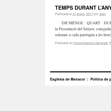
TEMPS DURANT L’AN
Publicada el
27 enero, 2017
por
Joan
DIUMENGE QUART DURANT L'
la Presentació del Senyor, coneguda
solemne a cada parròquia a les ho
Publicado en
Comunicacions Generals
,
P
Església de Manacor
Política de 