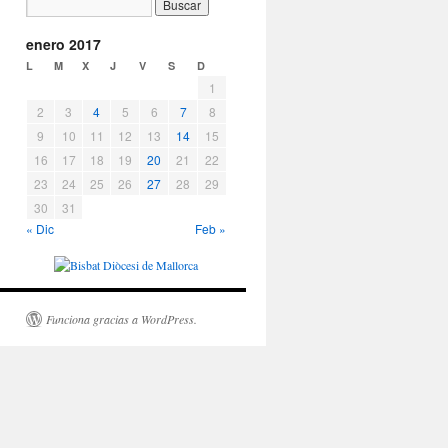
enero 2017
L
M
X
J
V
S
D
1
2
3
4
5
6
7
8
9
10
11
12
13
14
15
16
17
18
19
20
21
22
23
24
25
26
27
28
29
30
31
« Dic
Feb »
Funciona gracias a WordPress.