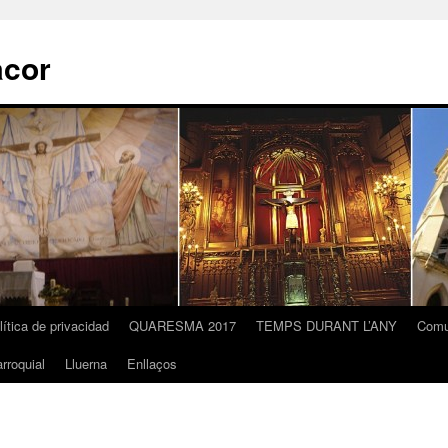
acor
lítica de privacidad
QUARESMA 2017
TEMPS DURANT L’ANY
Comu
rroquial
Lluerna
Enllaços