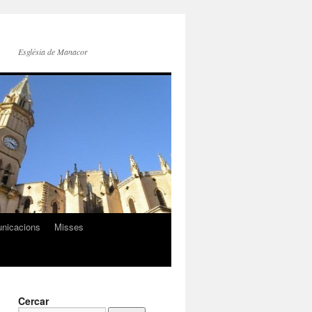
Església de Manacor
nicacions
Misses
Cercar