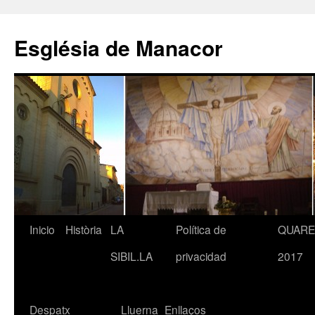
Saltar
al
Església de Manacor
contenido
Inicio
Història
LA
Política de
QUAR
SIBIL.LA
privacidad
2017
Despatx
Lluerna
Enllaços