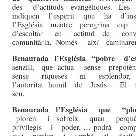
des d’actituds evangèliques. L
indiquen l’esperit que ha d’ins
l’Església mentre peregrina ca
d’escoltar en actitud de con
comunitària. Només així caminarem
Benaurada l’Església “pobre d’e
senzill, que actua sense prepotèn
sense riqueses ni esplendor
l’autoritat humil de Jesús. E
seu.
Benaurada l’Església que “p
ploren i sofreix quan perq
privilegis i poder, … podrà com
que perden i també el dest