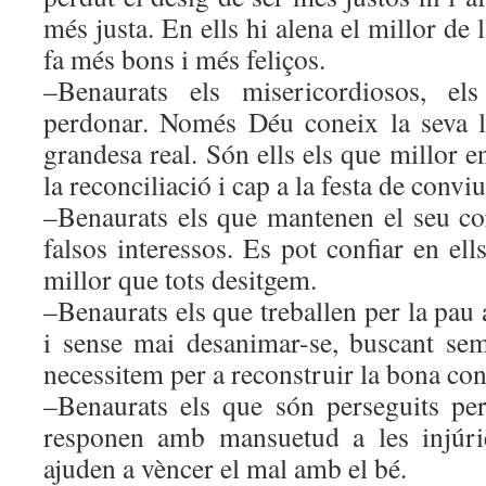
més justa. En ells hi alena el millor de
fa més bons i més feliços.
–Benaurats els misericordiosos, e
perdonar. Només Déu coneix la seva llu
grandesa real. Són ells els que millor 
la reconciliació i cap a la festa de convi
–Benaurats els que mantenen el seu cor
falsos interessos. Es pot confiar en ell
millor que tots desitgem.
–Benaurats els que treballen per la pau
i sense mai desanimar-se, buscant sem
necessitem per a reconstruir la bona con
–Benaurats els que són perseguits per
responen amb mansuetud a les injúrie
ajuden a vèncer el mal amb el bé.