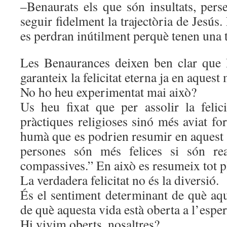
–Benaurats els que són insultats, pers
seguir fidelment la trajectòria de Jesús
es perdran inútilment perquè tenen una 
Les Benaurances deixen ben clar que 
garanteix la felicitat eterna ja en aquest
No ho heu experimentat mai això?
Us heu fixat que per assolir la felic
pràctiques religioses sinó més aviat 
humà que es podrien resumir en aquest 
persones són més felices si són rea
compassives.” En això es resumeix tot p
La verdadera felicitat no és la diversió.
És el sentiment determinant de què aqu
de què aquesta vida està oberta a l’espe
Hi vivim oberts, nosaltres?