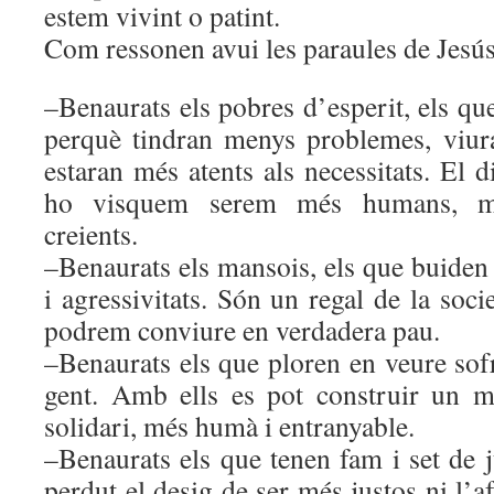
estem vivint o patint.
Com ressonen avui les paraules de Jesú
–Benaurats els pobres d’esperit, els q
perquè tindran menys problemes, viur
estaran més atents als necessitats. El
ho visquem serem més humans, mé
creients.
–Benaurats els mansois, els que buiden 
i agressivitats. Són un regal de la soci
podrem conviure en verdadera pau.
–Benaurats els que ploren en veure sofr
gent. Amb ells es pot construir un 
solidari, més humà i entranyable.
–Benaurats els que tenen fam i set de j
perdut el desig de ser més justos ni l’a