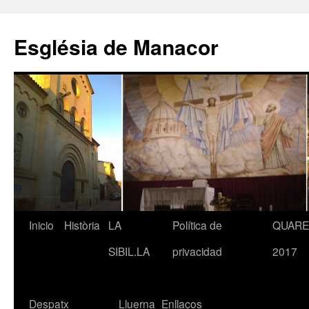
Saltar
al
Església de Manacor
contenido
Inicio
Història
LA
Política de
QUAR
SIBIL.LA
privacidad
2017
Despatx
Lluerna
Enllaços