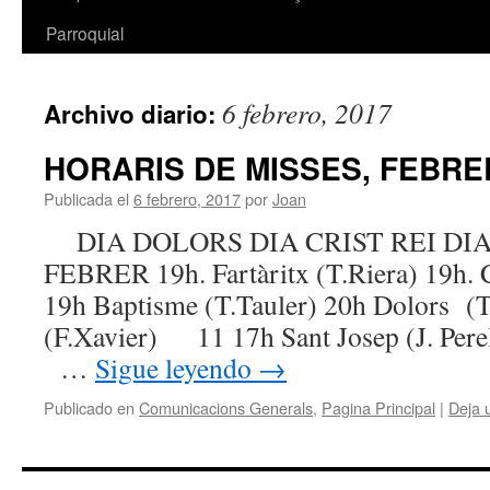
Parroquial
6 febrero, 2017
Archivo diario:
HORARIS DE MISSES, FEBRE
Publicada el
6 febrero, 2017
por
Joan
DIA DOLORS DIA CRIST REI DI
FEBRER 19h. Fartàritx (T.Riera) 19h. C
19h Baptisme (T.Tauler) 20h Dolors (
(F.Xavier) 11 17h Sant Josep (J. Perel
…
Sigue leyendo
→
Publicado en
Comunicacions Generals
,
Pagina Principal
|
Deja 