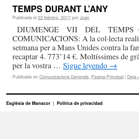
TEMPS DURANT L’ANY
Publicada el
22 febrero, 2017
por
Joan
DIUMENGE VII DEL TEMPS O
COMUNICACIONS: A la col·lecta realitz
setmana per a Mans Unides contra la fa
recaptar 4. 773’14 €. Moltíssimes de gr
per la vostra …
Sigue leyendo
→
Publicado en
Comunicacions Generals
,
Pagina Principal
|
Deja 
Església de Manacor
Política de privacidad