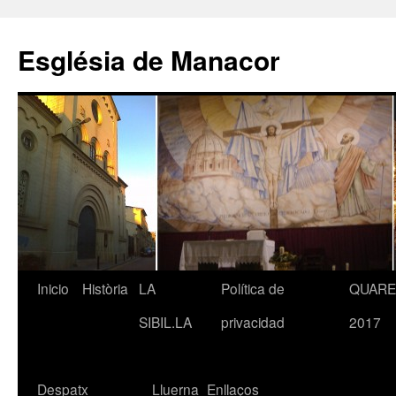
Saltar
al
Església de Manacor
contenido
Inicio
Història
LA
Política de
QUAR
SIBIL.LA
privacidad
2017
Despatx
Lluerna
Enllaços