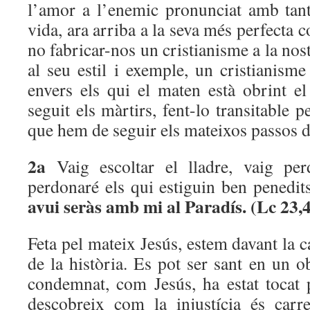
l’amor a l’enemic pronunciat amb tant
vida, ara arriba a la seva més perfecta c
no fabricar-nos un cristianisme a la nost
al seu estil i exemple, un cristianism
envers els qui el maten està obrint e
seguit els màrtirs, fent-lo transitable p
que hem de seguir els mateixos passos d
2a
Vaig escoltar el lladre, vaig pe
perdonaré els qui estiguin ben penedit
avui seràs amb mi al Paradís. (Lc 23,
Feta pel mateix Jesús, estem davant la 
de la història. Es pot ser sant en un ob
condemnat, com Jesús, ha estat tocat p
descobreix com la injustícia és carr