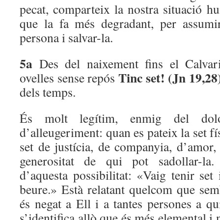
pecat, comparteix la nostra situació hu
que la fa més degradant, per assumir
persona i salvar-la.
5a
Des del naixement fins el Calvar
Tinc set! (Jn 19,28
ovelles sense repós
dels temps.
És molt legítim, enmig del dol
d’alleugeriment: quan es pateix la set físi
set de justícia, de companyia, d’amor,
generositat de qui pot sadollar-la.
d’aquesta possibilitat: «Vaig tenir se
beure.» Està relatant quelcom que sem
és negat a Ell i a tantes persones a q
s’identifica allò que és més elemental i