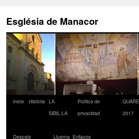
Saltar
al
Església de Manacor
contenido
Inicio
Història
LA
Política de
QUAR
SIBIL.LA
privacidad
2017
Despatx
Lluerna
Enllaços