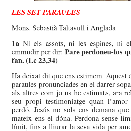
LES SET PARAULES
Mons. Sebastià Taltavull i Anglada
1a
Ni els assots, ni les espines, ni 
Pare perdoneu-los qu
emmudir per dir:
fan. (Lc 23,34)
Ha deixat dit que ens estimem. Aquest é
paraules pronunciades en el darrer sopa
als altres com jo us he estimat», ara r
seu propi testimoniatge quan l’amor 
perdó. Jesús no sols ens demana que 
mateix ens el dóna. Perdona sense lím
límit, fins a lliurar la seva vida per am