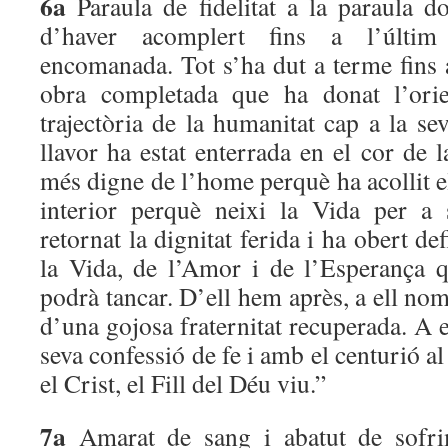
6a
Paraula de fidelitat a la paraula d
d’haver acomplert fins a l’últi
encomanada. Tot s’ha dut a terme fins a
obra completada que ha donat l’orien
trajectòria de la humanitat cap a la s
llavor ha estat enterrada en el cor de la
més digne de l’home perquè ha acollit el
interior perquè neixi la Vida per a
retornat la dignitat ferida i ha obert de
la Vida, de l’Amor i de l’Esperança
podrà tancar. D’ell hem après, a ell n
d’una gojosa fraternitat recuperada. A 
seva confessió de fe i amb el centurió al
el Crist, el Fill del Déu viu.”
7a
Amarat de sang i abatut de sofri