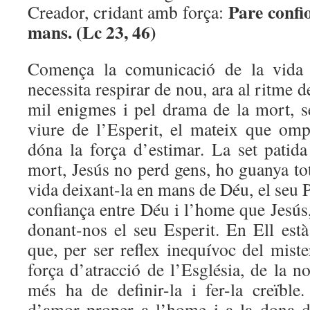
Pare confio
Creador, cridant amb força:
mans. (Lc 23, 46)
Comença la comunicació de la vida
necessita respirar de nou, ara al ritme d
mil enigmes i pel drama de la mort, s
viure de l’Esperit, el mateix que omp
dóna la força d’estimar. La set patid
mort, Jesús no perd gens, ho guanya tot
vida deixant-la en mans de Déu, el seu P
confiança entre Déu i l’home que Jesús, 
donant-nos el seu Esperit. En Ell està
que, per ser reflex inequívoc del mist
força d’atracció de l’Església, de la no
més ha de definir-la i fer-la creïble.
d’amor proper a l’home i a la dona d