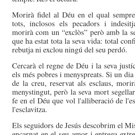
Morirà fidel al Déu en el qual sempre 
tots, inclosos els pecadors i indesitj
morirà com un “exclòs” però amb la s
que ha estat tota la seva vida: total co
rebutja ni exclou ningú del seu perdó.
Cercarà el regne de Déu i la seva justíc
els més pobres i menyspreats. Si un dia 
de la creu, reservat als esclaus, mor
menystingut, però la seva mort segella
fe en el Déu que vol l'alliberació de l'
l'esclavitza.
Els seguidors de Jesús descobrim el Mist
encarnat en el seu amor i entrega extr