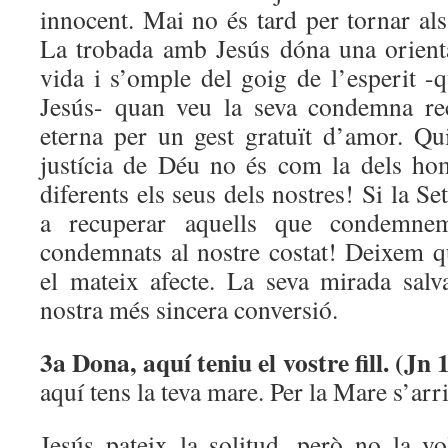
innocent. Mai no és tard per tornar al
La trobada amb Jesús dóna una orienta
vida i s’omple del goig de l’esperit -
Jesús- quan veu la seva condemna rec
eterna per un gest gratuït d’amor. Q
justícia de Déu no és com la dels ho
diferents els seus dels nostres! Si la S
a recuperar aquells que condemne
condemnats al nostre costat! Deixem 
el mateix afecte. La seva mirada sal
nostra més sincera conversió.
3a
Dona, aquí teniu el vostre fill. (Jn
aquí tens la teva mare. Per la Mare s’arri
Jesús pateix la solitud, però no la v