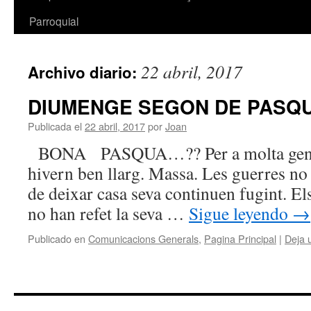
Parroquial
22 abril, 2017
Archivo diario:
DIUMENGE SEGON DE PASQ
Publicada el
22 abril, 2017
por
Joan
BONA PASQUA…?? Per a molta gent e
hivern ben llarg. Massa. Les guerres no 
de deixar casa seva continuen fugint. El
no han refet la seva …
Sigue leyendo
→
Publicado en
Comunicacions Generals
,
Pagina Principal
|
Deja 