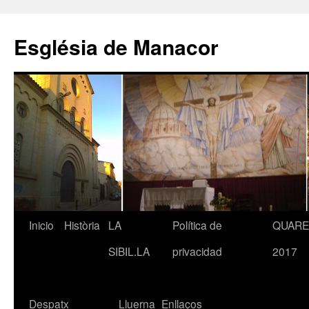
Saltar
al
Església de Manacor
contenido
Inicio
Història
LA
Política de
QUAR
SIBIL.LA
privacidad
2017
Despatx
Lluerna
Enllaços