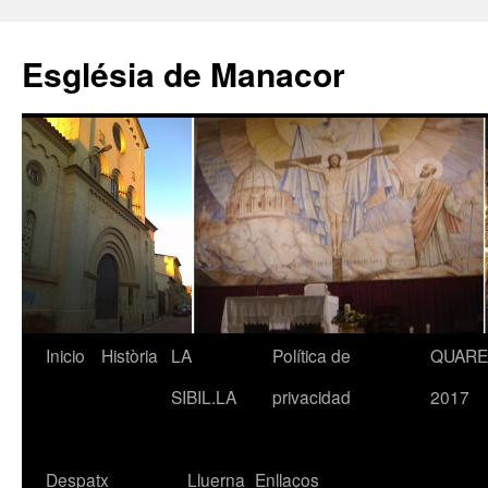
Saltar
al
Església de Manacor
contenido
Inicio
Història
LA
Política de
QUAR
SIBIL.LA
privacidad
2017
Despatx
Lluerna
Enllaços