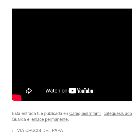
Esta entrada fue publicada en
Catequesi infantil
,
catequesis adol
Guarda el
enlace permanente
.
←
VIA CRUCIS DEL PAPA