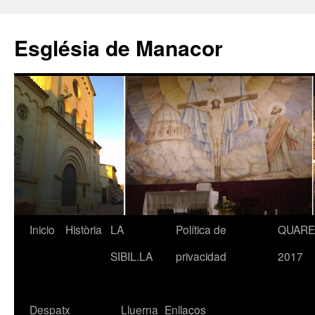
Saltar
al
Església de Manacor
contenido
Inicio
Història
LA
Política de
QUAR
SIBIL.LA
privacidad
2017
Despatx
Lluerna
Enllaços