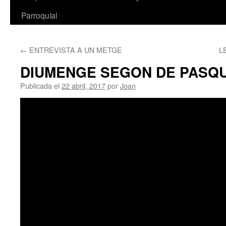
Parroquial
←
ENTREVISTA A UN METGE
L
DIUMENGE SEGON DE PASQ
Publicada el
22 abril, 2017
por
Joan