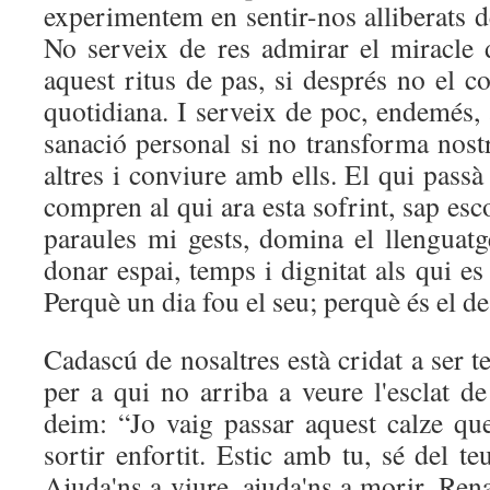
experimentem en sentir-nos alliberats de
No serveix de res admirar el miracle d
aquest ritus de pas, si després no el 
quotidiana. I serveix de poc, endemés,
sanació personal si no transforma nost
altres i conviure amb ells. El qui passà
compren al qui ara esta sofrint, sap esc
paraules mi gests, domina el llenguatg
donar espai, temps i dignitat als qui e
Perquè un dia fou el seu; perquè és el de 
Cadascú de nosaltres està cridat a ser t
per a qui no arriba a veure l'esclat de 
deim: “Jo vaig passar aquest calze que
sortir enfortit. Estic amb tu, sé del 
Ajuda'ns a viure, ajuda'ns a morir. Rena