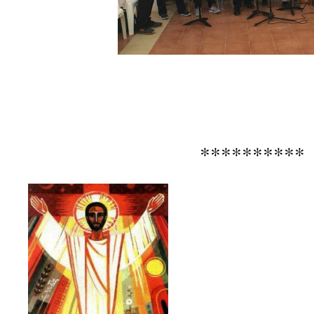
**********