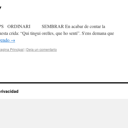
Y
RDINARI SEMBRAR En acabar de contar la
esta crida: “Qui tingui orelles, que ho senti”. S'ens demana que
eyendo
→
agina Principal
|
Deja un comentario
privacidad