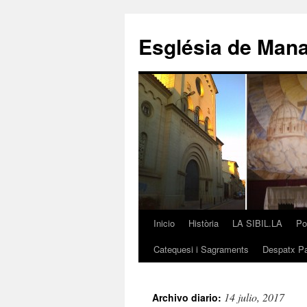
Saltar
al
Església de Man
contenido
Inicio
Història
LA SIBIL.LA
Po
Catequesi i Sagraments
Despatx Pa
14 julio, 2017
Archivo diario: