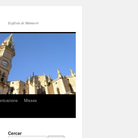
Església de Manacor
nicacions
Misses
Cercar