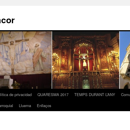
acor
lítica de privacidad
QUARESMA 2017
TEMPS DURANT L’ANY
Comu
rroquial
Lluerna
Enllaços