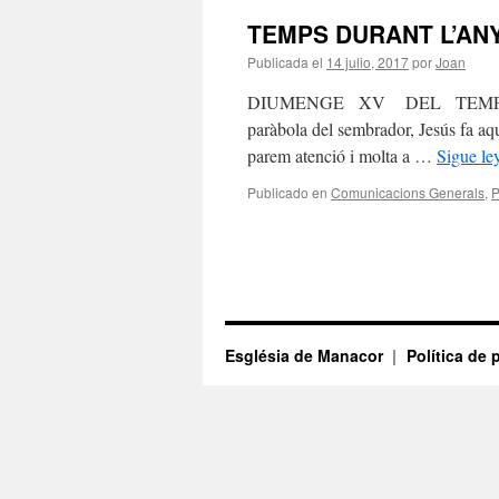
TEMPS DURANT L’AN
Publicada el
14 julio, 2017
por
Joan
DIUMENGE XV DEL TEMPS O
paràbola del sembrador, Jesús fa aqu
parem atenció i molta a …
Sigue l
Publicado en
Comunicacions Generals
,
P
Església de Manacor
Política de 