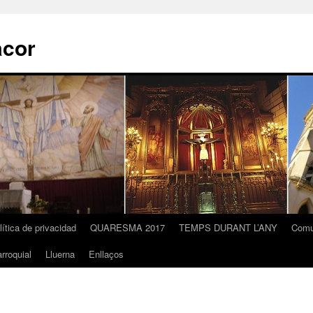
acor
lítica de privacidad
QUARESMA 2017
TEMPS DURANT L’ANY
Comu
rroquial
Lluerna
Enllaços