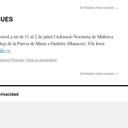
Entradas más nuevas
→
GUES
oresLa nit de l'1 al 2 de juliol l'Adoració Nocturna de Mallorca
legi de la Puresa de Maria a Fartàritx (Manacor). S'hi feren
ndo
→
agina Principal
|
Deja un comentario
Entradas más nuevas
→
privacidad