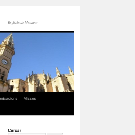
Església de Manacor
nicacions
Misses
Cercar