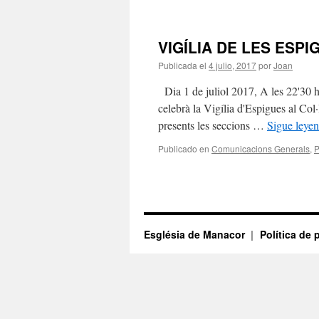
VIGÍLIA DE LES ESPI
Publicada el
4 julio, 2017
por
Joan
Dia 1 de juliol 2017, A les 22'30 h
celebrà la Vigília d'Espigues al Col·
presents les seccions …
Sigue leye
Publicado en
Comunicacions Generals
,
P
Església de Manacor
Política de 