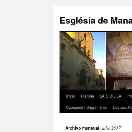
Saltar
al
Església de Man
contenido
Inicio
Història
LA SIBIL.LA
Po
Catequesi i Sagraments
Despatx Pa
julio 2017
Archivo mensual: