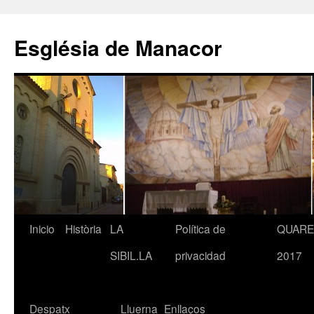
Saltar
al
Església de Manacor
contenido
Inicio
Història
LA
Política de
QUAR
SIBIL.LA
privacidad
2017
Despatx
Lluerna
Enllaços