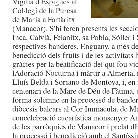
Vigília d'Espigues al
Col·legi de la Puresa
de Maria a Fartàritx
(Manacor). S'hi feren presents les secc
Inca, Calvià, Felanitx, sa Pobla, Sóller i
respectives banderes. Enguany, a més de 
benedicció dels fruits i de les activitat
gràcies per la beatificació del qui fou v
lAdoració Nocturna i màrtir a Almeria, i
Lluís Belda i Soriano de Montoya, i, en
centenari de la Mare de Déu de Fàtima, e
forma solemne en la processó de bandere
diòcesis balears al Cor Immaculat de Mar
concelebració eucarística monsenyor An
de les parròquies de Manacor i prelat d
la processó i benedicció amb el Santíssi